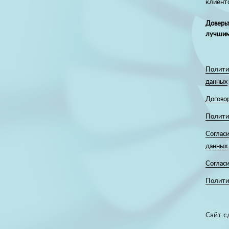
клиент
Доверьт
лучшим
Полити
данных
Догово
Полити
Согласи
данных
Соглас
Политик
Сайт с