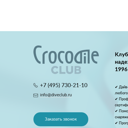
Клуб
наде
1996
+7 (495) 730-21-10
✔ Дайв-
любого
info@diveclub.ru
✔ Проф
сертиф
✔ Помо
снаряж
Заказать звонок
✔ Прог