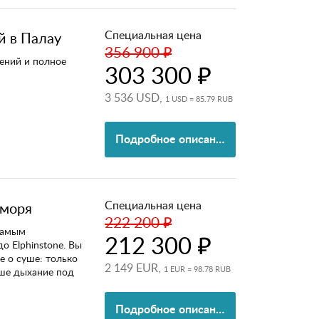
Специальная цена
й в Палау
356 900 ₽
ений и полное
303 300 ₽
3 536 USD,
1 USD = 85.79 RUB
Подробное описание
Специальная цена
 моря
222 200 ₽
самым
212 300 ₽
о Elphinstone. Вы
е о суше: только
2 149 EUR,
1 EUR = 98.78 RUB
аше дыхание под
Подробное описание