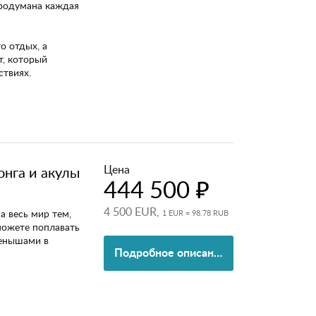
продумана каждая
о отдых, а
т, который
твиях.
Цена
онга и акулы
444 500 ₽
4 500 EUR,
а весь мир тем,
1 EUR = 98.78 RUB
можете поплавать
тенышами в
Подробное описание