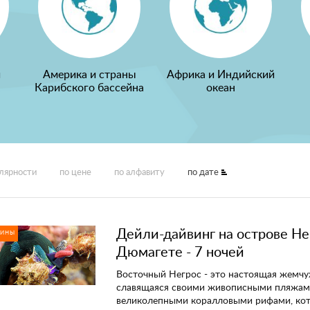
и
Америка и страны
Африка и Индийский
Карибского бассейна
океан
улярности
по цене
по алфавиту
по дате
Дейли-дайвинг на острове Не
ПИНЫ
Дюмагете - 7 ночей
Восточный Негрос - это настоящая жемч
славящаяся своими живописными пляжам
великолепными коралловыми рифами, ко