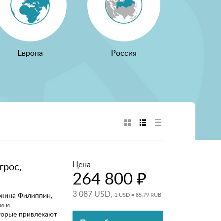
Европа
Россия
Цена
грос,
264 800 ₽
3 087 USD,
ужина Филиппин,
1 USD = 85.79 RUB
и и
торые привлекают