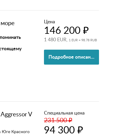
Цена
 море
146 200 ₽
споминать
1 480 EUR,
1 EUR = 98.78 RUB
астоящему
Подробное описание
Специальная цена
 Aggressor V
231 500 ₽
94 300 ₽
а Юге Красного