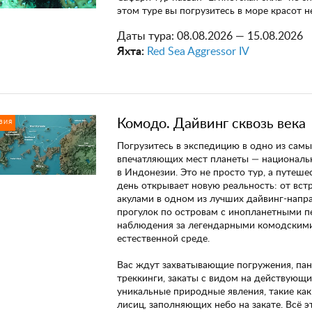
этом туре вы погрузитесь в море красот н
Даты тура:
08.08.2026 — 15.08.2026
Яхта:
Red Sea Aggressor IV
Комодо. Дайвинг сквозь века
ЗИЯ
Погрузитесь в экспедицию в одно из самы
впечатляющих мест планеты — националь
в Индонезии. Это не просто тур, а путеше
день открывает новую реальность: от вст
акулами в одном из лучших дайвинг-напр
прогулок по островам с инопланетными п
наблюдения за легендарными комодскими
естественной среде.
Вас ждут захватывающие погружения, па
треккинги, закаты с видом на действующи
уникальные природные явления, такие как
лисиц, заполняющих небо на закате. Всё э