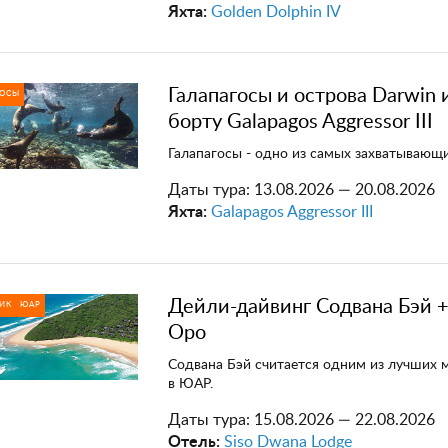
Яхта:
Golden Dolphin IV
Галапагосы и острова Darwin 
ГОСЫ
борту Galapagos Aggressor III
Галапагосы - одно из самых захватывающи
Даты тура:
13.08.2026 — 20.08.2026
Яхта:
Galapagos Aggressor III
Дейли-дайвинг Содвана Бэй +
ИК
ЮАР
Оро
Содвана Бэй считается одним из лучших 
в ЮАР.
Даты тура:
15.08.2026 — 22.08.2026
Отель:
Siso Dwana Lodge