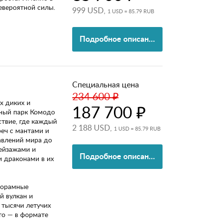
евероятной силы.
999 USD,
1 USD = 85.79 RUB
Подробное описание
Специальная цена
234 600 ₽
х диких и
187 700 ₽
ный парк Комодо
ствие, где каждый
2 188 USD,
1 USD = 85.79 RUB
реч с мантами и
авлений мира до
ейзажами и
Подробное описание
 драконами в их
норамные
й вулкан и
 тысячи летучих
то — в формате