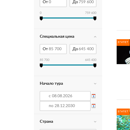
От
До
0
759 600
Специальная цена
ЕГИПЕТ
От
До
85 700
645 400
Начало тура
ЕГИПЕТ
Страна