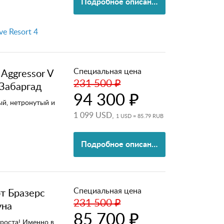
Подробное описание
ve Resort 4
Специальная цена
 Aggressor V
231 500 ₽
 Забаргад
94 300 ₽
ый, нетронутый и
1 099 USD,
1 USD = 85.79 RUB
Подробное описание
Специальная цена
т Бразерс
231 500 ₽
уна
85 700 ₽
проста! Именно в