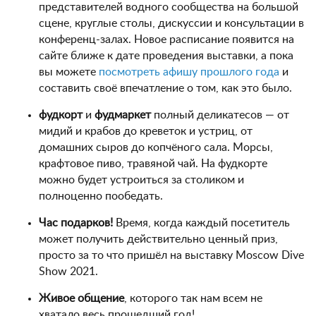
представителей водного сообщества на большой
сцене, круглые столы, дискуссии и консультации в
конференц-залах. Новое расписание появится на
сайте ближе к дате проведения выставки, а пока
вы можете
посмотреть афишу прошлого года
и
составить своё впечатление о том, как это было.
фудкорт
и
фудмаркет
полный деликатесов — от
мидий и крабов до креветок и устриц, от
домашних сыров до копчёного сала. Морсы,
крафтовое пиво, травяной чай. На фудкорте
можно будет устроиться за столиком и
полноценно пообедать.
Час подарков!
Время, когда каждый посетитель
может получить действительно ценный приз,
просто за то что пришёл на выставку Moscow Dive
Show 2021.
Живое общение
, которого так нам всем не
хватало весь прошедший год!