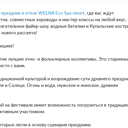
–
праздник в отеле WELNA Eco Spa resort
, где вас ждут
тов, совместные хороводы и мастер-классы на любой вкус, 
жигательное файер-шоу, водные баталии и Купальские костр
нового рассвета!
дициях!
тие лучшие этно- и фольклорные коллективы. Это старинн
есте с вами.
адиционной культурой и возрождение сути древнего праздн
ля и Солнце, Огонь и вода, мужское и женское, древняя
й на фестивале имеет возможность погрузиться в традици
активным участником.
торые легли в основу сценария праздника: