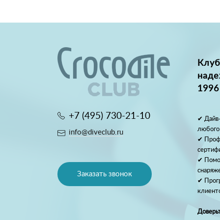
Клуб
наде
1996
+7 (495) 730-21-10
✔ Дайв-
любого
info@diveclub.ru
✔ Проф
сертиф
✔ Помо
снаряж
Заказать звонок
✔ Прог
клиент
Доверьт