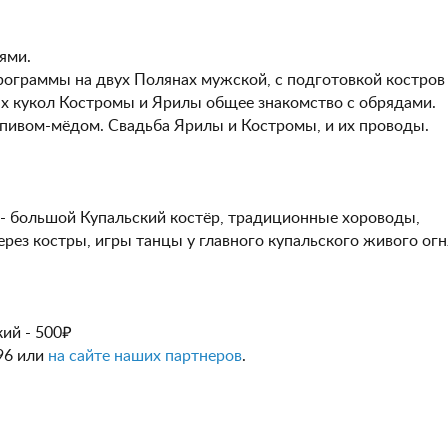
ями.
рограммы на двух Полянах мужской, с подготовкой костров
х кукол Костромы и Ярилы общее знакомство с обрядами.
 пивом-мёдом. Свадьба Ярилы и Костромы, и их проводы.
р - большой Купальский костёр, традиционные хороводы,
ерез костры, игры танцы у главного купальского живого огн
кий - 500₽
-96 или
на сайте наших партнеров
.