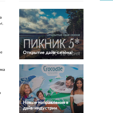
а
ы,
ые
Открытие дайв-сезона!
ика
ю
Новые направления в
дайв-индустрии