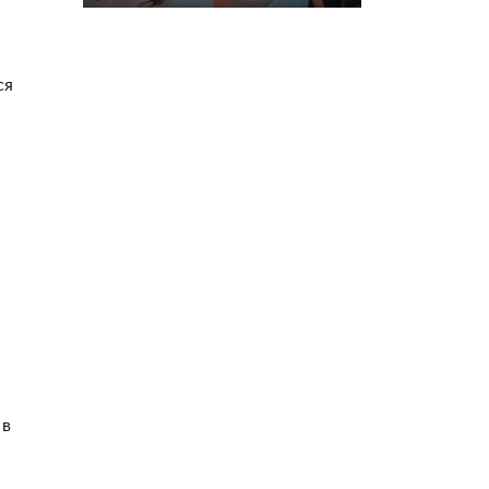
ся
 в