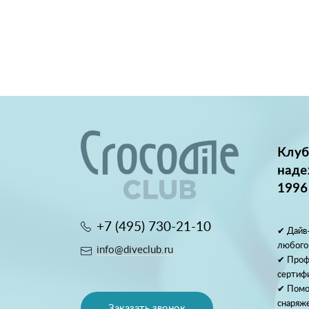
Клуб
наде
1996
+7 (495) 730-21-10
✔ Дайв-
любого
info@diveclub.ru
✔ Проф
сертиф
✔ Помо
снаряж
Заказать звонок