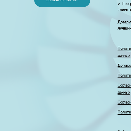
✔ Прог
клиент
Доверьт
лучшим
Полити
данных
Догово
Полити
Согласи
данных
Соглас
Политик