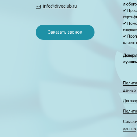
любого
info@diveclub.ru
✔ Проф
сертиф
✔ Помо
снаряж
Заказать звонок
✔ Прог
клиент
Доверьт
лучшим
Полити
данных
Догово
Полити
Согласи
данных