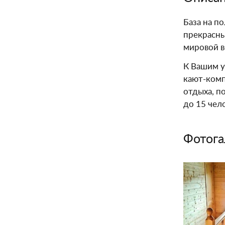
База на п
прекрасны
мировой в
К Вашим у
кают-комп
отдыха, п
до 15 чел
Фотога