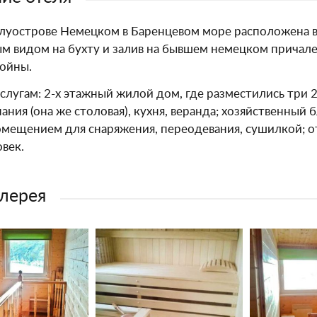
олуострове Немецком в Баренцевом море расположена в
м видом на бухту и залив на бывшем немецком причал
ойны.
слугам: 2-х этажный жилой дом, где разместились три 2
ания (она же столовая), кухня, веранда; хозяйственный 
омещением для снаряжения, переодевания, сушилкой; о
овек.
лерея