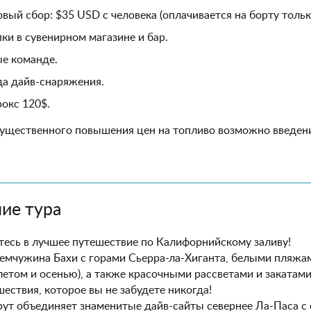
вый сбор: $35 USD с человека (оплачивается на борту толь
ки в сувенирном магазине и бар.
е команде.
а дайв-снаряжения.
окс 120$.
существенного повышения цен на топливо возможно введен
ие тура
есь в лучшее путешествие по Калифорнийскому заливу!
емчужина Бахи с горами Сьерра-ла-Хиганта, белыми пляжа
летом и осенью), а также красочными рассветами и заката
шествия, которое вы не забудете никогда!
т объединяет знаменитые дайв-сайты севернее Ла-Паса с 