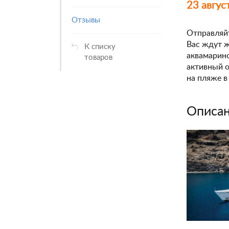
23 авгус
Отзывы
Отправляйт
Вас ждут 
К списку
аквамарино
товаров
активный о
на пляже в
Описан