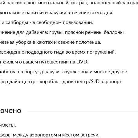
й пансион: континентальный завтрак, полноценный завтрак
когольные напитки и закуски в течение всего дня.
 и сапборды - в свободном пользовании.
жение для дайвинга: грузы, поясной ремень, баллоны
евная уборка в каютах и свежие полотенца.
вождение подводного гида во время погружений.
-фильм о вашем путешествии на DVD.
добства на борту: джакузи, лаунж-зона и многое другое.
фер дайв-центр - корабль - дайв-центр/SJD аэропорт
ючено
билеты.
феры между аэропортом и местом встречи.