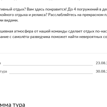
ивный отдых? Вам здесь понравится! До 4 погружений в ден
койного отдыха и релакса? Расслабляйтесь на прекрасном 
и видами.
ушевная атмосфера от нашей команды сделает отдых по-нас
ание с самолёта-разведчика поможет найти невероятных со
а
23.08
тура
30.08
мма тура