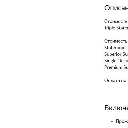
Описан
Стоимость
Triple Stat
Стоимость 
Stateroom 
Superior Su
Single Occu
Premium Sui
Оплата по 
Включ
Прожи