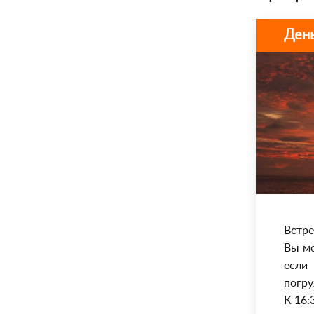
День
Встре
Вы мо
если
погру
К 16: