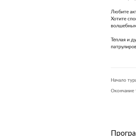
Любите акт
Хотите спо
волшебным
Тёплая и д
патрулиров
Начало тур
Окончание 
Програ