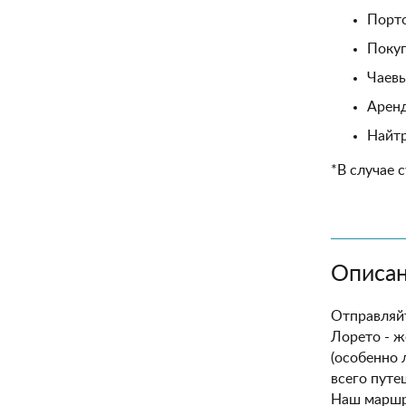
Порто
Покуп
Чаевы
Аренд
Найтр
*В случае 
Описан
Отправляйт
Лорето - ж
(особенно 
всего путе
Наш маршру