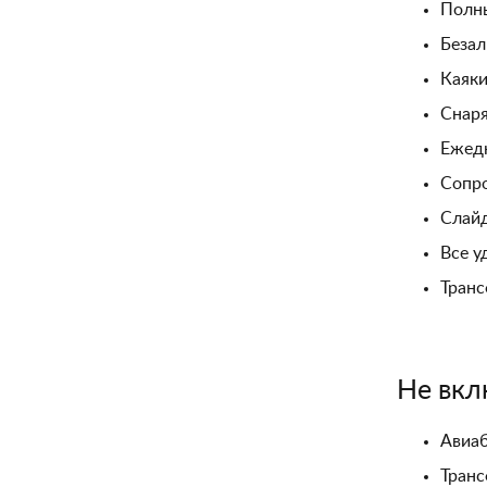
Полны
Безал
Каяки
Снаря
Ежедн
Сопро
Слайд
Все у
Транс
Не вкл
Авиа
Транс