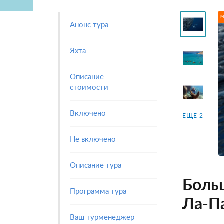
М
Анонс тура
Яхта
Описание
стоимости
Включено
ЕЩЁ 2
Не включено
Описание тура
Больш
Программа тура
Ла-Па
Ваш турменеджер