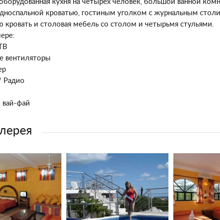
оборудованная кухня на четырех человек, большой ванной комн
односпальной кроватью, гостиным уголком с журнальным столи
ю кровать и столовая мебель со столом и четырьмя стульями.
ере:
ТВ
е вентиляторы
ер
/ Радио
 вай-фай
лерея