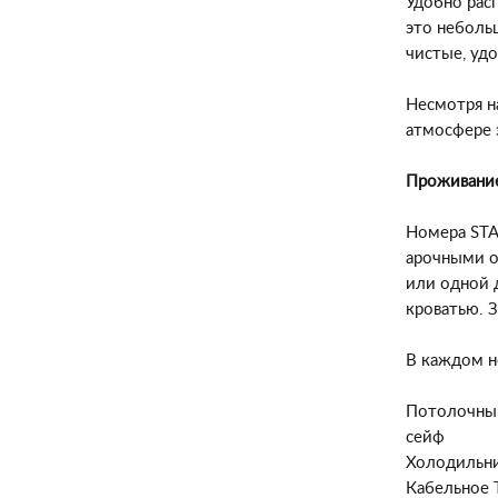
Удобно рас
это неболь
чистые, уд
Несмотря на
атмосфере 
Проживани
Номера
STA
арочными о
или одной 
кроватью. 
В каждом н
Потолочны
сейф
Холодильн
Кабельное 