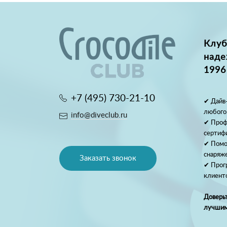
Клуб
наде
1996
+7 (495) 730-21-10
✔ Дайв-
любого
info@diveclub.ru
✔ Проф
сертиф
✔ Помо
снаряж
Заказать звонок
✔ Прог
клиент
Доверьт
лучшим