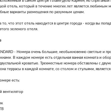
положенный в самом центре Плайя-дель-Кармен, но спрятаный в
шой отель, который в течение многих лет является любимым м
обные варианты размещения по разумным ценам.
 то, что этот отель находится в центре города - когда вы поп
этого зеленого отеля.
е
NDARD - Номера очень большие, необыкновенно светлые и пр
кнами. В каждом номере есть отдельная ванная комната и об
двуспальной кроватью. Трехместные номера обставлены с двум
Зона террасы в каждой комнате, со столом и стульями, являет
омере есть:
й вентилятор
ик
ТВ