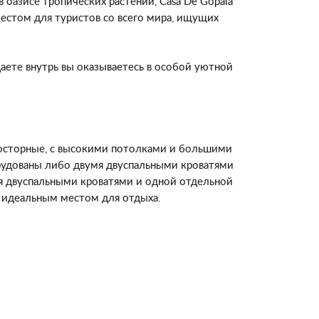
 оазисе тропических растений, Casa De Gopala
естом для туристов со всего мира, ищущих
адаете внутрь вы оказываетесь в особой уютной
осторные, с высокими потолками и большими
орудованы либо двумя двуспальными кроватями
я двуспальными кроватями и одной отдельной
ся идеальным местом для отдыха.