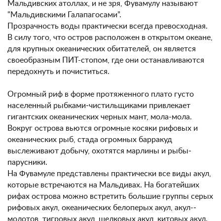
Мальдивских атоллах, и не зря, Фувамулу называют
"Мальдивскими Галапагосами”.
Прозрачность воды практически всегда превосходная.
В силу того, что остров расположен в открытом океане,
для крупных океанических обитателей, он является
своеобразным ПИТ-­стопом, где они останавливаются
передохнуть и почиститься.
Огромный риф в форме протяженного плато густо
населенный рыбками‐чистильщиками привлекает
гигантских океанических черных мант, мола-­мола.
Вокруг острова вьются огромные косяки рифовых и
океанических рыб, стада огромных барракуд
выслеживают добычу, охотятся марлины и рыбы‐
парусники.
На Фувамуле представлены практически все виды акул,
которые встречаются на Мальдивах. На богатейших
рифах острова можно встретить большие группы серых
рифовых акул, океанических белоперых акул, акул-­
молотов, тигровых акул, шелковых акул, китовых акул.