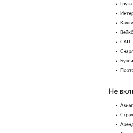
Груза
Интер
Каяк
Вейк
САП 
Снаря
Букс
Порт
Не вкл
Авиа
Страх
Аренд