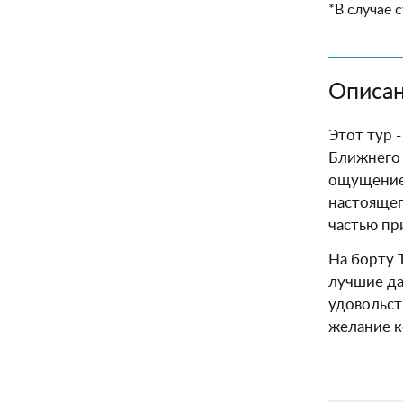
*В случае 
Описан
Этот тур 
Ближнего 
ощущение 
настоящег
частью пр
На борту 
лучшие да
удовольст
желание к