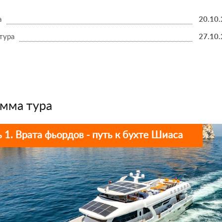
а
20.10
тура
27.10
мма тура
 1. Врата фьордов - путь к бухте Шиаса