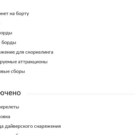
нет на борту
и
борды
- борды
жение для сноркелинга
ируемые аттракционы
овые сборы
ючено
перелеты
овка
а дайверского снаряжения