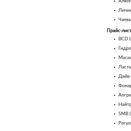
Алког
Личн
Чаев
Прайс-лист
BCD (
Гидро
Маска
Ласты
Дайв-
Фонар
Апгре
Найтр
SMB (
Регул