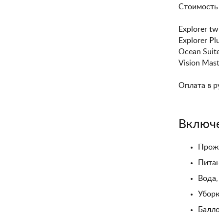
Стоимость 
Explorer tw
Explorer Pl
Ocean Suit
Vision Mast
Оплата в р
Включ
Прожи
Питан
Вода,
Уборк
Балл