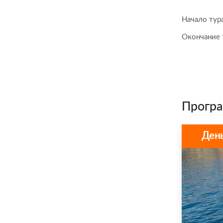
Начало тур
Окончание 
Програ
День