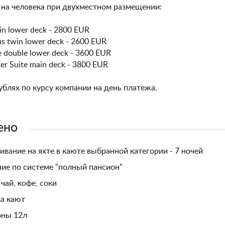
на человека при двухместном размещении:
in lower deck - 2800 EUR
us twin lower deck - 2600 EUR
e double lower deck - 3600 EUR
er Suite main deck - 3800 EUR
ублях по курсу компании на день платежа.
ено
вание на яхте в каюте выбранной категории - 7 ночей
ие по системе "полный пансион"
 чай, кофе, соки
а кают
оны 12л