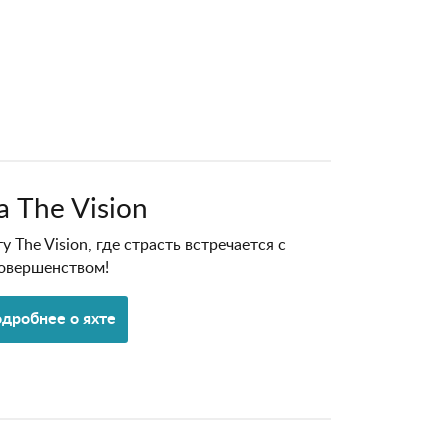
а The Vision
 The Vision, где страсть встречается с
овершенством!
дробнее о яхте