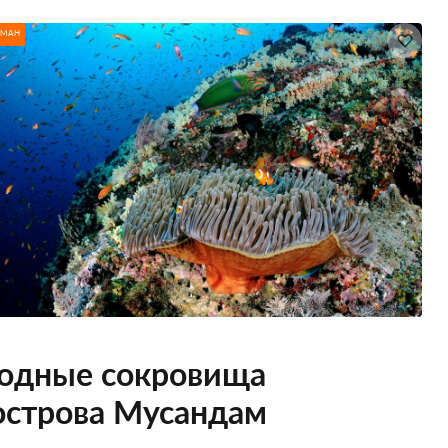
МАН
одные сокровища
острова Мусандам