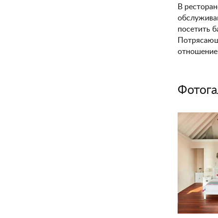
В ресторан
обслуживан
посетить б
Потрясающа
отношением
Фотога