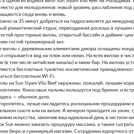
 в одной из водных вилл Sun Siyam Vilu Reef на Мальдивах. 
место для молодоженов; новый уровень расслабления под з
ращаются сюда вновь и вновь.
ожно за 35 минут добраться на гидросамолете до междуна
й романтический отдых, первозданная роскошь в лучшем е
гостей просторные виллы, открытый бассейн и дайвинг-цент
нии гостей тренажерный зал.
е виллы с деревянными элементами декора оснащены конди
лл открывается вид на пляж или океан. На всех виллах в чи
е (в том числе китайские каналы) и мини-бар. На виллах уст
ляются бесплатные туалетно-косметические принадлежност
аться бесплатным Wi-Fi.
лы на Sun Siyam Vilu Reef окружены, пожалуй, лучшим кор
экзотичен. Кокосовые пальмы колышутся под бризом, и вст
 здесь — обычное дело.
торопитесь, лучше насладитесь роскошными процедурами в 
льном сьюте или на вилле. А вечером приходите на ужин, 
иями искусства, закончив ваш идеальный день в частном к
ре Sun можно заказать процедуру массажа, а также сыграть 
ное бюро и сувенирный магазин. Сотрудники курортного оте