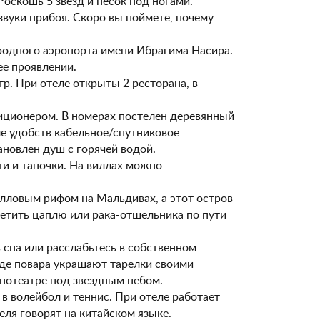
Роскошь 5 звезд и песок под ногами.
вуки прибоя. Скоро вы поймете, почему
родного аэропорта имени Ибрагима Насира.
е проявлении.
р. При отеле открыты 2 ресторана, в
ционером. В номерах постелен деревянный
сле удобств кабельное/спутниковое
ановлен душ с горячей водой.
и и тапочки. На виллах можно
алловым рифом на Мальдивах, а этот остров
ретить цаплю или рака-отшельника по пути
спа или расслабьтесь в собственном
где повара украшают тарелки своими
инотеатре под звездным небом.
в волейбол и теннис. При отеле работает
ля говорят на китайском языке.