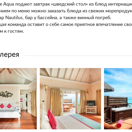
е Aqua подают завтрак «шведский стол» из блюд интернацио
ием по меню можно заказать блюда из свежих морепродукт
ар Nautilus, бар у бассейна, а также винный погреб.
я команда оставит о себе самое приятное впечатление св
 к гостям.
лерея