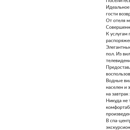
Поселитесь
Идеальное 
гости возв
От отеля м
Совершенны
К услугам 
распоряже
Элегантны
пол. Из ви
телевидени
Предостав
воспользов
Водные вил
населен и 
на завтрак
Никуда не 
комфортабе
произведен
В спа-цент
экскурсион