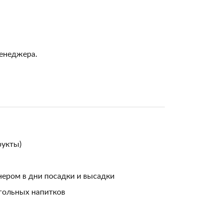
менеджера.
рукты)
нером в дни посадки и высадки
огольных напитков