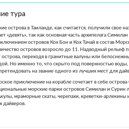
ие тура
е острова в Таиланде, как считается, получили свое наз
ет «девять», так как основная часть архипелага Симилан
включением островов Кох Бон и Кох Тачай в состав Мор
ичество островов возросло до 11. Надводный рельеф 
 острова, переходя в гранитные валуны или белоснежн
дой. Но именно то, что скрыто под поверхностью воды
претендовать на звание одного из лучших мест для дайв
рское приключение на корабле сочетает в себе острова 
циональные морские парки островов Симилан и Сурин 
Акулы, мраморные скаты, черепахи, креветки-арлекины
х дайверов.