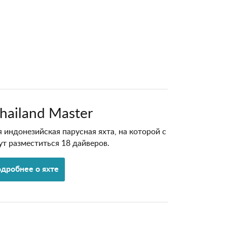
hailand Master
я индонезийская парусная яхта, на которой с
т разместиться 18 дайверов.
дробнее о яхте