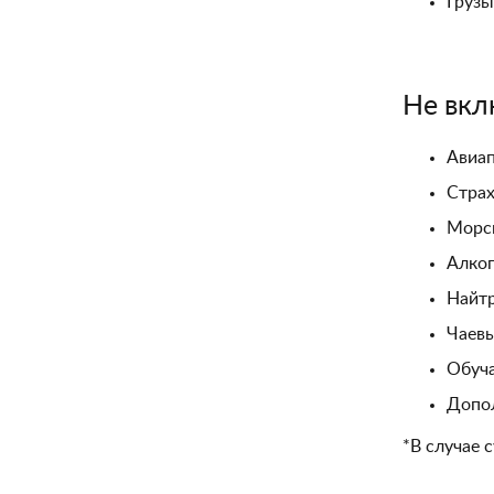
Грузы
Не вкл
Авиа
Страх
Морск
Алког
Найтр
Чаевы
Обуча
Допо
*В случае 