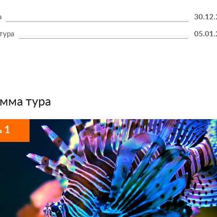
а
30.12
тура
05.01
мма тура
 1