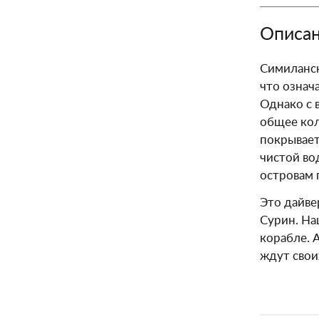
Описан
Симилански
что означа
Однако с 
общее кол
покрывает
чистой во
островам 
Это дайве
Сурин. На
корабле. 
ждут свои