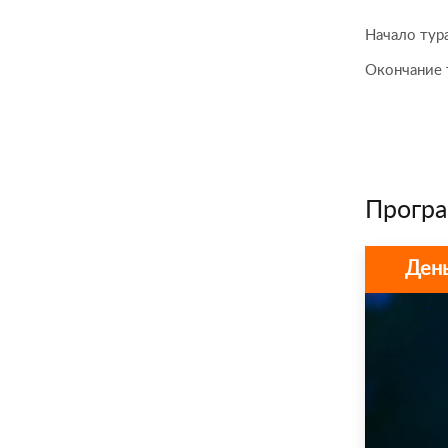
Начало тур
Окончание 
Програ
День