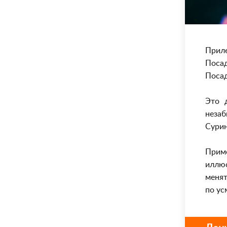
Приле
Посад
Посад
Это 
незаб
Сурин
Прим
иллю
менят
по ус