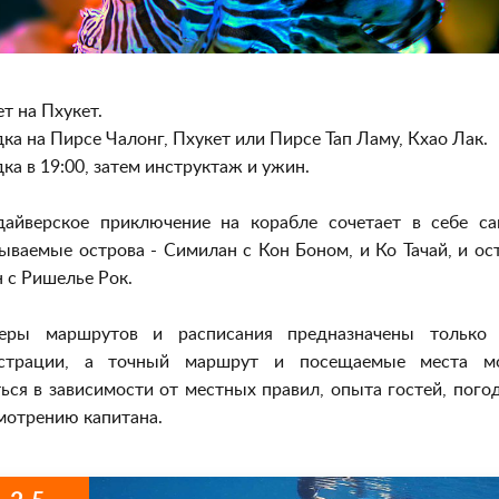
т на Пхукет.
ка на Пирсе Чалонг, Пхукет или Пирсе Тап Ламу, Кхао Лак.
ка в 19:00, затем инструктаж и ужин.
дайверское приключение на корабле сочетает в себе с
ываемые острова - Симилан с Кон Боном, и Ко Тачай, и ос
 с Ришелье Рок.
еры маршрутов и расписания предназначены только
страции, а точный маршрут и посещаемые места м
ься в зависимости от местных правил, опыта гостей, пого
мотрению капитана.