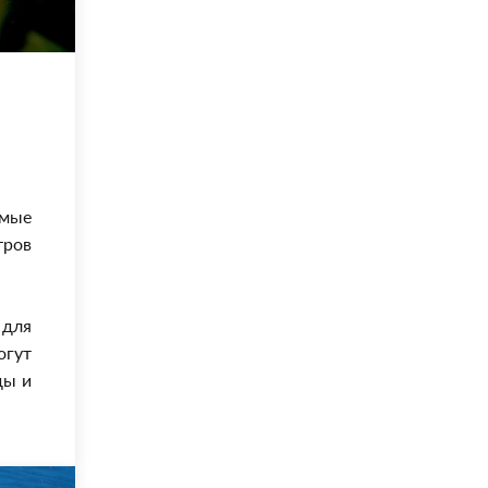
амые
тров
 для
огут
ды и