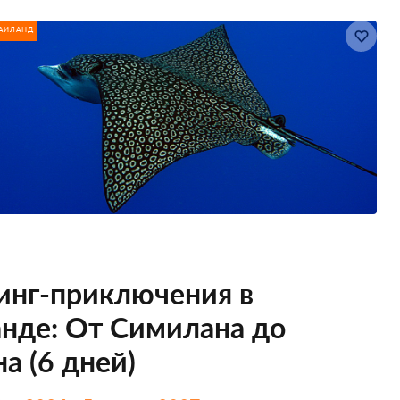
АИЛАНД
инг-приключения в
анде: От Симилана до
а (6 дней)