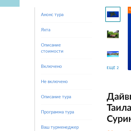
Т
Анонс тура
Яхта
Описание
стоимости
Включено
ЕЩЁ 2
Не включено
Дайв
Описание тура
Таил
Программа тура
Сурин
Ваш турменеджер