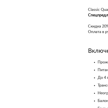
Classic Qu
Спецпредл
Скидка 20
Оплата в р
Включ
Прожи
Питан
До 4 
Транс
Неогр
Балон