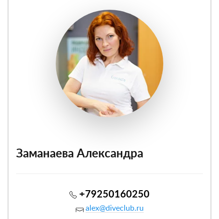
Заманаева Александра
+79250160250
alex@diveclub.ru