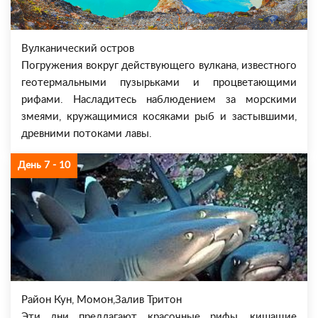
Вулканический остров
Погружения вокруг действующего вулкана, известного
геотермальными пузырьками и процветающими
рифами. Насладитесь наблюдением за морскими
змеями, кружащимися косяками рыб и застывшими,
древними потоками лавы.
День 7 - 10
Район Кун, Момон,Залив Тритон
Эти дни предлагают красочные рифы, кишащие