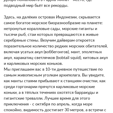
подводный мир бьёт все рекорды.
Здесь, на далёких островах Индонезии, скрывается
самое богатое морское биоразнообразие на планете:
нетронутые коралловые сады, морские гиганты и
тысячи рыб, стаи которых превращаются в живые
серебряные стены. Везучим дайверам откроется
поразительное количество редких морских обитателей,
включая усатых акул (воббегонгов), мант, эполетных
акул, каракатиц-светлячков (bobtail squid), китовых акул
и карликовых морских коньков.
Мы приглашаем вас в 10-ти дневное путешествие по
самым живописным уголкам архипелага. Вы увидите,
как манты стаями прибывают к станциям очистки, как
среди горгонарии прячутся карликовые морские
коньки, а в тёплых течениях охотятся барракуды и
гигантские тревалли. Лучшее время для этого
приключения - с октября по апрель, когда море
спокойно, видимость достигает 30 метров, а встречи с