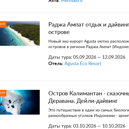
Яхта:
Mermaid II
Раджа Ампат отдых и дайвинг
ЗИЯ
острове
Новый эко-курорт Agusta уютно располож
островов в регионе Раджа Ампат (Индонез
Даты тура:
05.09.2026 — 12.09.2026
Отель:
Agusta Eco Resort
Остров Калимантан - сказочн
ЗИЯ
Деравана. Дейли-дайвинг
Это путешествие в один из самых биолог
разнообразных уголков Индонезии - архип
Даты тура:
03.10.2026 — 10.10.2026