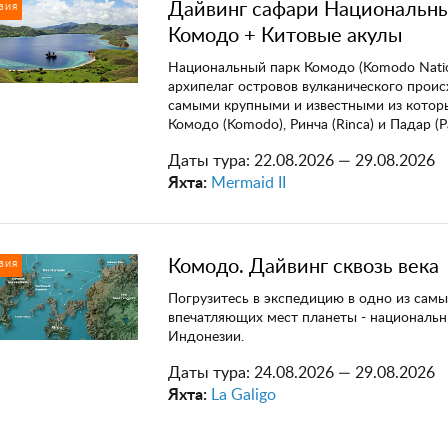
Дайвинг сафари Национальн
ЗИЯ
Комодо + Китовые акулы
Национальный парк Комодо (Komodo Nation
архипелаг островов вулканического прои
самыми крупными и известными из котор
Комодо (Komodo), Ринча (Rinca) и Падар (Pa
Даты тура:
22.08.2026 — 29.08.2026
Яхта:
Mermaid II
Комодо. Дайвинг сквозь века
ЗИЯ
Погрузитесь в экспедицию в одно из самы
впечатляющих мест планеты - национальн
Индонезии.
Даты тура:
24.08.2026 — 29.08.2026
Яхта:
La Galigo