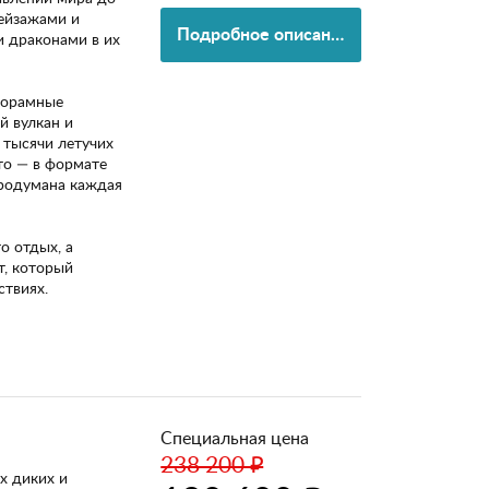
ейзажами и
Подробное описание
 драконами в их
норамные
й вулкан и
 тысячи летучих
то — в формате
продумана каждая
о отдых, а
т, который
твиях.
Специальная цена
238 200 ₽
х диких и