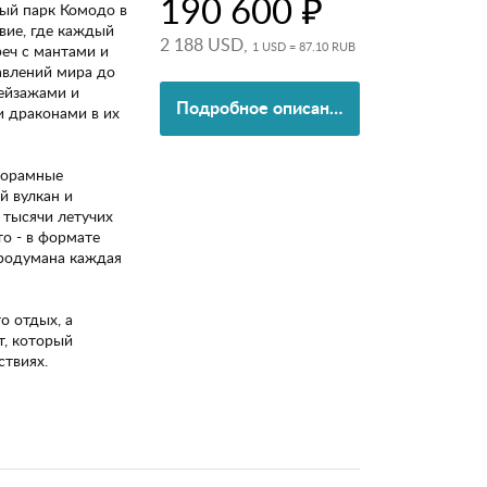
190 600 ₽
ый парк Комодо в
вие, где каждый
2 188 USD,
1 USD = 87.10 RUB
реч с мантами и
авлений мира до
ейзажами и
Подробное описание
 драконами в их
норамные
й вулкан и
 тысячи летучих
то - в формате
продумана каждая
о отдых, а
т, который
твиях.