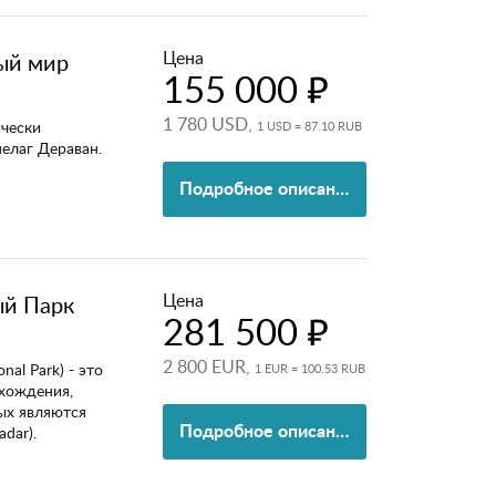
Цена
ый мир
155 000 ₽
1 780 USD,
ически
1 USD = 87.10 RUB
пелаг Дераван.
Подробное описание
Цена
ый Парк
281 500 ₽
2 800 EUR,
al Park) - это
1 EUR = 100.53 RUB
схождения,
ых являются
Подробное описание
dar).