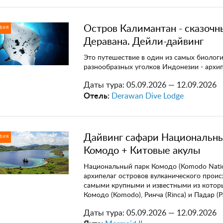
Остров Калимантан - сказочн
ЗИЯ
Деравана. Дейли-дайвинг
Это путешествие в один из самых биолог
разнообразных уголков Индонезии - архи
Даты тура:
05.09.2026 — 12.09.2026
Отель:
Derawan Dive Lodge
Дайвинг сафари Национальн
ЗИЯ
Комодо + Китовые акулы
Национальный парк Комодо (Komodo Nation
архипелаг островов вулканического прои
самыми крупными и известными из котор
Комодо (Komodo), Ринча (Rinca) и Падар (Pa
Даты тура:
05.09.2026 — 12.09.2026