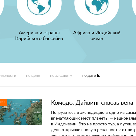
и
Америка и страны
Африка и Индийский
Карибского бассейна
океан
улярности
по цене
по алфавиту
по дате
Комодо. Дайвинг сквозь века
ЗИЯ
Погрузитесь в экспедицию в одно из самы
впечатляющих мест планеты — националь
в Индонезии. Это не просто тур, а путеше
день открывает новую реальность: от вст
акулами в одном из лучших дайвинг-напр