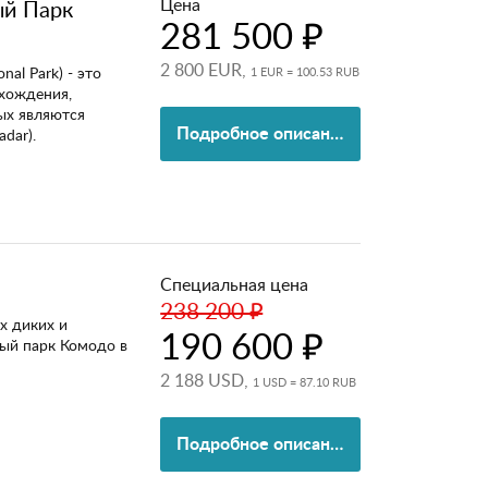
Цена
ый Парк
281 500 ₽
2 800 EUR,
al Park) - это
1 EUR = 100.53 RUB
схождения,
ых являются
Подробное описание
dar).
Специальная цена
238 200 ₽
х диких и
190 600 ₽
ый парк Комодо в
2 188 USD,
1 USD = 87.10 RUB
Подробное описание