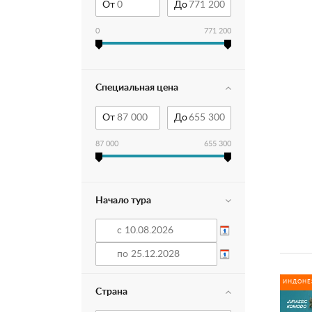
От
До
0
771 200
Специальная цена
От
До
87 000
655 300
Начало тура
ИНДОНЕ
Страна