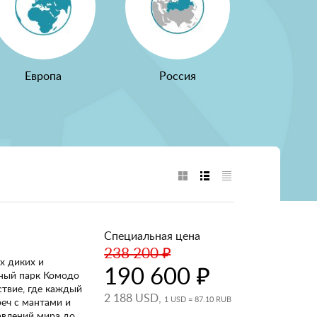
Европа
Россия
Специальная цена
238 200 ₽
х диких и
190 600 ₽
ный парк Комодо
ствие, где каждый
2 188 USD,
1 USD = 87.10 RUB
реч с мантами и
авлений мира до