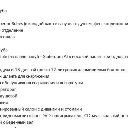
уба
perior Suites (в каждой каюте санузел с душем, фен, кондицио
 отделение
рсонала
луба
riple (на плане палуб - Stateroom A) в носовой части: три однос
оздуха и 18 для найтрокса 12-литровых алюминиевых баллонов
х шланга для снаряжения
я обслуживания снаряжения и аппаратуры
ратория
с душевой
ния:
нированный салон с диванами и столами
р, видеомагнитофон, DVD-проигрыватель, CD-музыкальный цент
й обеденный зал