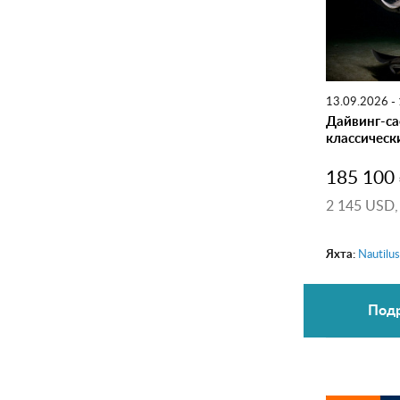
13.09.2026 -
Дайвинг-са
классическ
185 100
2 145 USD
Яхта:
Nautilu
Подр