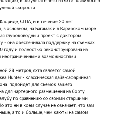
овацию, в результате чего на яхте появилось 6
улевой скорости.
Флориде, США, и в течение 20 лет
, в основном, на Багамах и в Карибском море
чая глубоководный проект с доктором
у - она обеспечивала поддержку на съёмках
0 году и полностью реконструирована на
ти неограниченными возможностями.
ной 28 метров, яхта является самой
ea Hunter -
классическая дайв-сафарийная
 она подойдет для съемок вашего
на для чартерного размещения на борту
палубу по сравнению со своими старшими
о это ни в коем случае не означает, что вам
ньше, а то и больше, чем каюты на самом