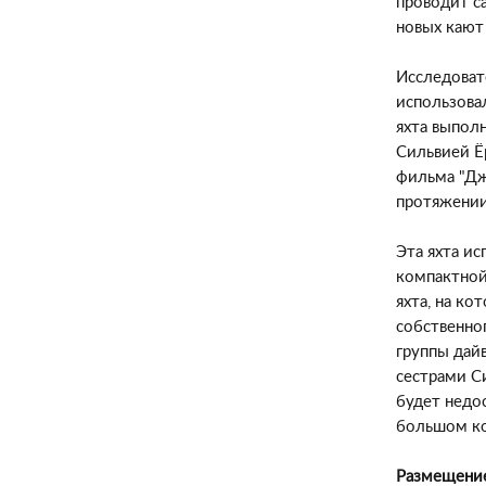
проводит са
новых кают
Исследоват
использовал
яхта выпол
Сильвией Ё
фильма "Дж
протяжении
Эта яхта ис
компактной 
яхта, на к
собственно
группы дай
сестрами Си
будет недос
большом ко
Размещени