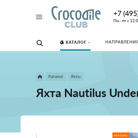
+7 (495
Например,
Пн - пт с 12:
дайвинг
Найти
везде
НАПРАВЛЕНИЯ
КАТАЛОГ
Каталог
Яхты
Яхта Nautilus Unde
МЕКСИКА