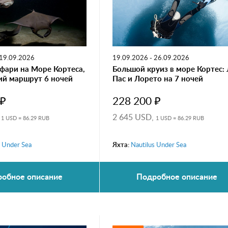
 19.09.2026
19.09.2026 - 26.09.2026
фари на Море Кортеса,
Большой круиз в море Кортес: 
ий маршрут 6 ночей
Пас и Лорето на 7 ночей
 ₽
228 200 ₽
,
2 645 USD,
1 USD = 86.29 RUB
1 USD = 86.29 RUB
s Under Sea
Яхта:
Nautilus Under Sea
обное описание
Подробное описание