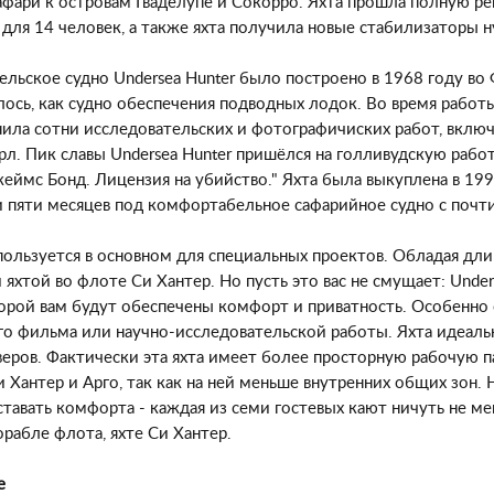
фари к островам Гваделупе и Сокорро. Яхта прошла полную рен
 для 14 человек, а также яхта получила новые стабилизаторы н
ельское судно Undersea Hunter было построено в 1968 году во 
ось, как судно обеспечения подводных лодок. Во время работы
нила сотни исследовательских и фотографичиских работ, вклю
рл. Пик славы Undersea Hunter пришёлся на голливудскую работ
еймс Бонд. Лицензия на убийство." Яхта была выкуплена в 199
 пяти месяцев под комфортабельное сафарийное судно с поч
пользуется в основном для специальных проектов. Обладая дли
яхтой во флоте Си Хантер. Но пусть это вас не смущает: Unders
оторой вам будут обеспечены комфорт и приватность. Особенно
го фильма или научно-исследовательской работы. Яхта идеаль
веров. Фактически эта яхта имеет более просторную рабочую 
 Хантер и Арго, так как на ней меньше внутренних общих зон. Н
тавать комфорта - каждая из семи гостевых кают ничуть не ме
рабле флота, яхте Си Хантер.
е