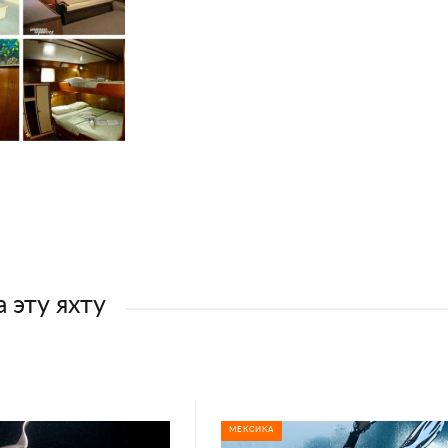
 эту яхту
МЕКСИКА