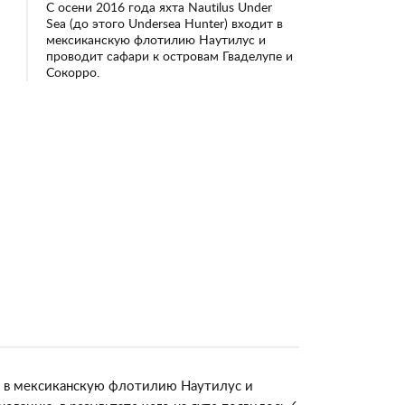
С осени 2016 года яхта Nautilus Under
Sea (до этого Undersea Hunter) входит в
мексиканскую флотилию Наутилус и
проводит сафари к островам Гваделупе и
Сокорро.
дит в мексиканскую флотилию Наутилус и