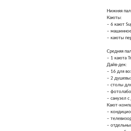
Нижняя пал
Каюты:
– 6 кают Su
– машинное
– каюты пе
Средняя па
– 1 каюта T
Дайв-дек:
– 16 для в
– 2 душевы
– столы дл
– фотолабо
– санузел 
Кают-компа
– кондицио
– телевизо
– отдельны