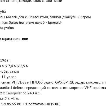
рная стойка, холодильник с напитками
луба
ненный сан-дек с шезлонгами, ванной-джакузи и баром
mium Suites (на плане палуб - Emerald)
ая рубка
е характеристики
1968 г.
 м х 7,4 м х 2,5 м
лубы, сталь
9-11 узлов
 связь: VHF/DSS и HF/DSS радио, GPS, EPIRB, радар, эхосонар,
utilus Lifeline, передающий сигнал на все морские VHF-приёмн
 x Caterpillar по 240 л.с.
ы: 2 x Mako
 2 x по 65 кВ + 1 портативный (5 кВ)