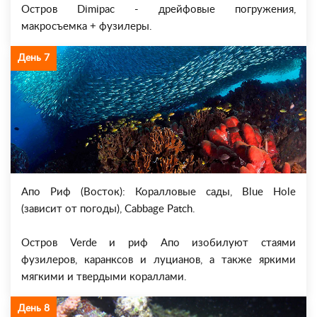
Остров Dimipac - дрейфовые погружения,
макросъемка + фузилеры.
День 7
Апо Риф (Восток): Коралловые сады, Blue Hole
(зависит от погоды), Cabbage Patch.
Остров Verde и риф Апо изобилуют стаями
фузилеров, каранксов и луцианов, а также яркими
мягкими и твердыми кораллами.
День 8